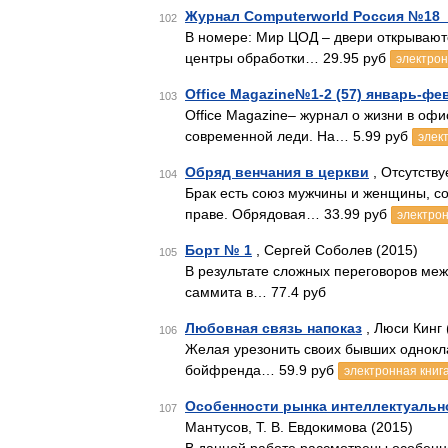
Журнал Computerworld Россия №18_
102
В номере: Мир ЦОД – двери открываютс
центры обработки… 29.95 руб
электрон
Office Magazine№1-2 (57) январь-фе
103
Office Magazine– журнал о жизни в оф
современной леди. На… 5.99 руб
элек
Обряд венчания в церкви
, Отсутству
104
Брак есть союз мужчины и женщины, с
праве. Обрядовая… 33.99 руб
электрон
Борт № 1
, Сергей Соболев (2015)
105
В результате сложных переговоров меж
саммита в… 77.4 руб
Любовная связь напоказ
, Люси Кинг 
106
Желая урезонить своих бывших однокла
бойфренда… 59.9 руб
электронная книг
Особенности рынка интеллектуально
107
Мантусов, Т. В. Евдокимова (2015)