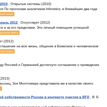
2010
, Открытые системы (2010)
я По прогнозам аналитиков Infonetics, в ближайшие два года
ная книга
враль 2012
, Отсутствует (2012)
исе и за его пределами. Это личный помощник успешной
тронная книга
ет (2012)
оглашение на всю жизнь, общение в Божеском и человеческом
ная книга
ду Россией и Германией достигнуто соглашение о проведении
(2013)
ссниц, Зоя Монтгомери представила им в качестве своего
а
й собственности России в контексте участия в ВТО
, В. Б.