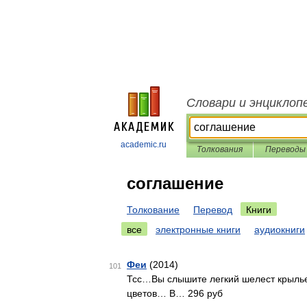
Словари и энциклоп
academic.ru
Толкования
Переводы
соглашение
Толкование
Перевод
Книги
все
электронные книги
аудиокниги
Феи
(2014)
101
Тсс…Вы слышите легкий шелест крыльев
цветов… В… 296 руб