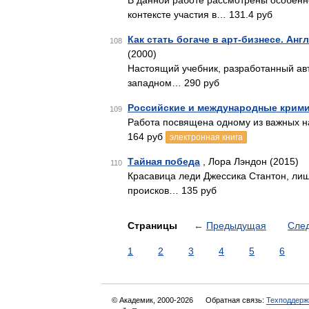
В данной работе рассмотрены особенно
контексте участия в… 131.4 руб
Как стать богаче в арт-бизнесе. Ан
108
(2000)
Настоящий учебник, разработанный ав
западном… 290 руб
Российские и международные крими
109
Работа посвящена одному из важных н
164 руб
электронная книга
Тайная победа
, Лора Лэндон (2015)
110
Красавица леди Джессика Стантон, лиш
происков… 135 руб
Страницы
←
Предыдущая
Сле
1
2
3
4
5
6
© Академик, 2000-2026
Обратная связь:
Техподдерж