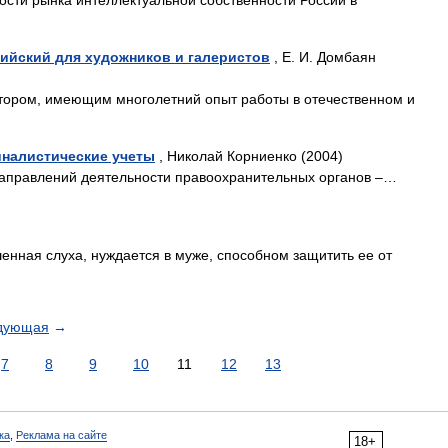
сти рынка интеллектуальной собственности России в
глийский для художников и галеристов
, Е. И. Домбаян
тором, имеющим многолетний опыт работы в отечественном и
налистические учеты
, Николай Корниенко (2004)
аправлений деятельности правоохранительных органов –…
енная слуха, нуждается в муже, способном защитить ее от
дующая
→
7
8
9
10
11
12
13
ка
,
Реклама на сайте
18+